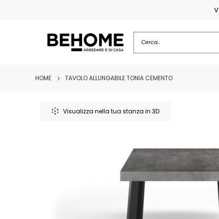
V
HOME
TAVOLO ALLUNGABILE TONIA CEMENTO
Vai
alla
Visualizza nella tua stanza in 3D
fine
della
galleria
di
immagini