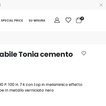
Ù
elementi
0
SPECIAL PRICE
SU MISURA
Cart
abile Tonia cemento
00 P. 100 H. 74 con top in melaminico effetto
 in metallo verniciato nero