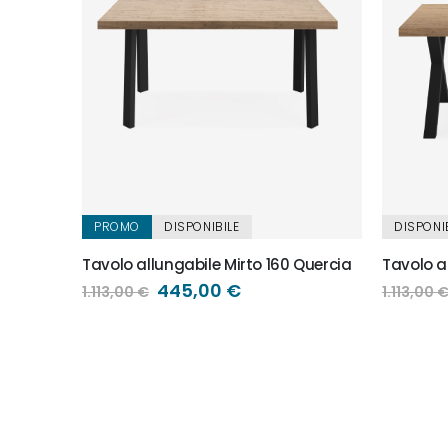
PROMO
DISPONIBILE
DISPONI
ercia
Tavolo allungabile Mirto 160 Quercia
Tavolo a
Prezzo
445,00 €
1.113,00 €
1.113,00 
speciale