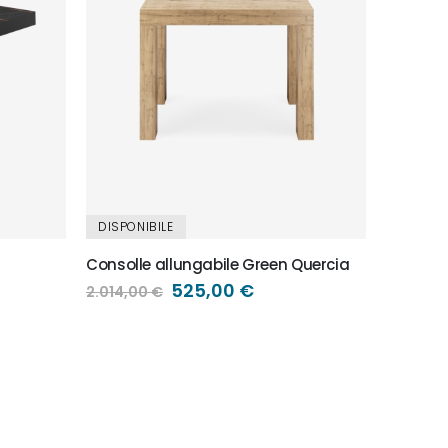
Tavolo a
890,00 
DISPONIBILE
Consolle allungabile Green Quercia
Prezzo
525,00 €
2.014,00 €
speciale