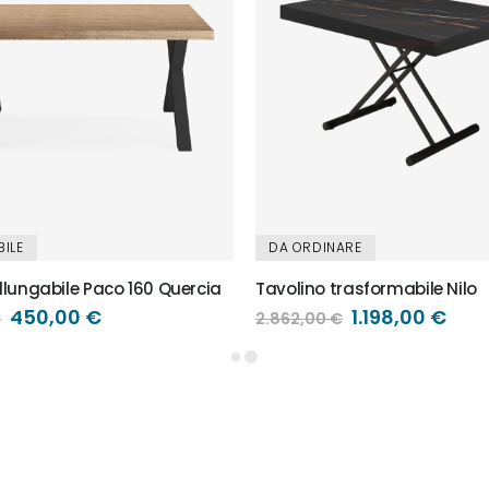
BILE
DA ORDINARE
llungabile Paco 160 Quercia
Tavolino trasformabile Nilo
Prezzo
450,00 €
Prezzo
1.198,00 €
€
2.862,00 €
speciale
speciale