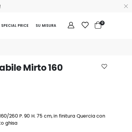
Ù
elementi
0
SPECIAL PRICE
SU MISURA
Cart
abile Mirto 160
 160/260 P. 90 H. 75 cm, in finitura Quercia con
to ghisa