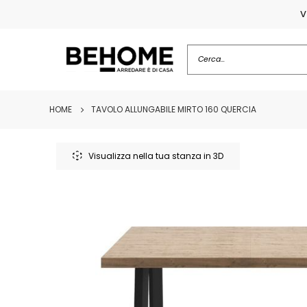
V
HOME
TAVOLO ALLUNGABILE MIRTO 160 QUERCIA
Vai
alla
Visualizza nella tua stanza in 3D
fine
della
galleria
di
immagini