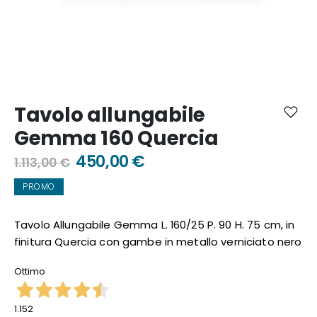
Vai
all'inizio
Tavolo allungabile
della
galleria
Gemma 160 Quercia
di
immagini
450,00 €
1.113,00 €
PROMO
Tavolo Allungabile Gemma L. 160/25 P. 90 H. 75 cm, in
finitura Quercia con gambe in metallo verniciato nero
Ottimo
1.152