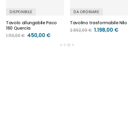
DISPONIBILE
DA ORDINARE
Tavolo allungabile Paco
Tavolino trasformabile Nilo
160 Quercia
Prezzo
1.198,00 €
2.862,00 €
speciale
Prezzo
450,00 €
1.113,00 €
speciale