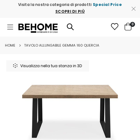
Visita la nostra categoria di prodotti
Special Price
SCOPRI DI PIÙ
ele
0
Toggle
Cart
Nav
HOME
TAVOLO ALLUNGABILE GEMMA 160 QUERCIA
Vai
alla
Visualizza nella tua stanza in 3D
fine
della
galleria
di
immagini