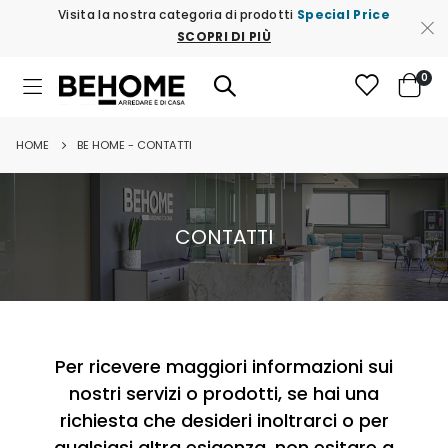
Visita la nostra categoria di prodotti
Special Price
SCOPRI DI PIÙ
ele
0
Toggle
Cart
Nav
HOME
BE HOME - CONTATTI
CONTATTI
Per ricevere maggiori informazioni sui
nostri servizi o prodotti, se hai una
richiesta che desideri inoltrarci o per
qualsiasi altra esigenza, non esitare a