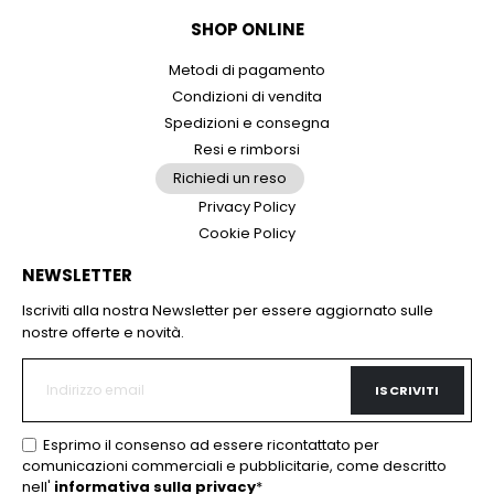
parte, in modo tale da risparmiare quanto più spazio
accogliere oggetti decorativi. Quando la usi come
SHOP ONLINE
possibile.
tavolo, invece, puoi appoggiarci piatti, bicchieri e cibo,
La
garanzia di
5 anni
sulla struttura conferma
proprio come faresti con un normale tavolo da pranzo.
Metodi di pagamento
l'impegno di BEHOME verso la qualità dei suoi prodotti.
Condizioni di vendita
È possibile effettuare il reso del
Spedizioni e consegna
tavolo consolle Green?
Resi e rimborsi
Richiedi un reso
Sì, per il tavolo consolle Green è
possibile effettuare il
Privacy Policy
reso
. La politica di reso di BEHOME è chiara e pensata
Cookie Policy
per la tua soddisfazione. In caso di necessità, puoi
NEWSLETTER
avviare la procedura seguendo le istruzioni che trovi sul
sito. Ricorda di conservare l'imballo originale e tutti i
Iscriviti alla nostra Newsletter per essere aggiornato sulle
componenti, perché ti serviranno per la restituzione.
nostre offerte e novità.
ISCRIVITI
Esprimo il consenso ad essere ricontattato per
comunicazioni commerciali e pubblicitarie, come descritto
nell'
informativa sulla privacy
*