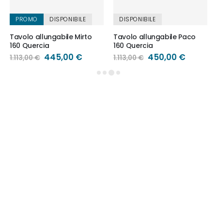
PROMO
DISPONIBILE
DISPONIBILE
Tavolo allungabile Mirto
Tavolo allungabile Paco
160 Quercia
160 Quercia
Prezzo
445,00 €
Prezzo
450,00 €
1.113,00 €
1.113,00 €
speciale
speciale