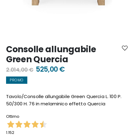
Vai
all'inizio
Consolle allungabile
della
galleria
Green Quercia
di
immagini
525,00 €
2.014,00 €
PROMO
Tavolo/Consolle allungabile Green Quercia L. 100 P.
50/300 H. 76 in melaminico effetto Quercia
Ottimo
1.152