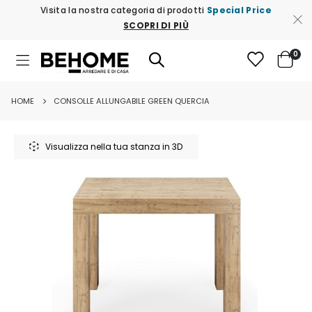
Visita la nostra categoria di prodotti
Special Price
SCOPRI DI PIÙ
ele
0
Toggle
Cart
Nav
HOME
CONSOLLE ALLUNGABILE GREEN QUERCIA
Vai
alla
Visualizza nella tua stanza in 3D
fine
della
galleria
di
immagini