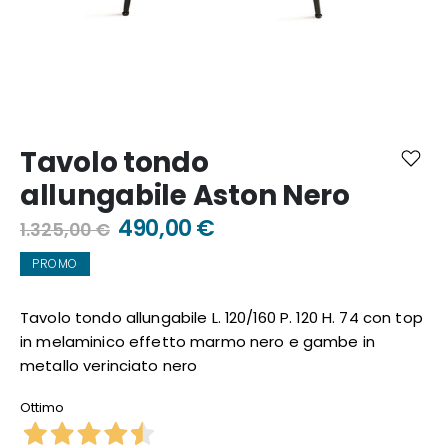
Vai
all'inizio
Tavolo tondo
della
galleria
allungabile Aston Nero
di
immagini
490,00 €
1.325,00 €
PROMO
Tavolo tondo allungabile L. 120/160 P. 120 H. 74 con top
in melaminico effetto marmo nero e gambe in
metallo verinciato nero
Ottimo