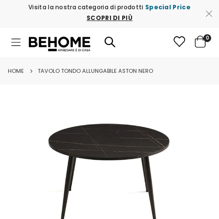
Visita la nostra categoria di prodotti
Special Price
SCOPRI DI PIÙ
ele
0
Toggle
Cart
Nav
HOME
TAVOLO TONDO ALLUNGABILE ASTON NERO
Vai
alla
fine
della
galleria
di
immagini