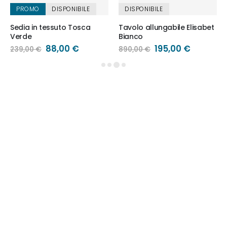
PROMO
DISPONIBILE
DISPONIBILE
Sedia in tessuto Tosca
Tavolo allungabile Elisabet
Verde
Bianco
Prezzo
88,00 €
Prezzo
195,00 €
239,00 €
890,00 €
speciale
speciale