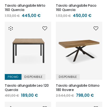
Tavolo allungabile Mirto
Tavolo allungabile Paco
160 Quercia
160 Quercia
Prezzo
445,00 €
Prezzo
450,00 €
1.113,00 €
1.113,00 €
speciale
speciale
PROMO
DISPONIBILE
DISPONIBILE
Tavolo allungabile Leo 120
Tavolo allungabile Gitano
Quercia
180 Rovere
Prezzo
189,00 €
Prezzo
798,00 €
461,00 €
2.544,00 €
speciale
speciale