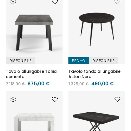
DISPONIBILE
PROMO
DISPONIBILE
Tavolo allungabile Tonia
Tavolo tondo allungabile
cemento
Aston Nero
Prezzo
875,00 €
Prezzo
490,00 €
2.118,00 €
1.325,00 €
speciale
speciale