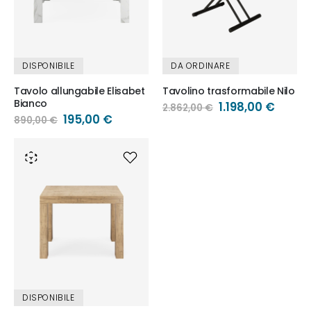
DISPONIBILE
DA ORDINARE
Tavolo allungabile Elisabet
Tavolino trasformabile Nilo
Bianco
Prezzo
1.198,00 €
2.862,00 €
speciale
Prezzo
195,00 €
890,00 €
speciale
DISPONIBILE