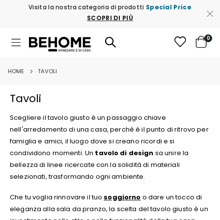
Visita la nostra categoria di prodotti
Special Price
SCOPRI DI PIÙ
ele
0
Toggle
Cart
Nav
HOME
TAVOLI
Tavoli
Scegliere il tavolo giusto è un passaggio chiave
nell'arredamento di una casa, perché è il punto di ritrovo per
famiglia e amici, il luogo dove si creano ricordi e si
condividono momenti. Un
tavolo di design
sa unire la
bellezza di linee ricercate con la solidità di materiali
selezionati, trasformando ogni ambiente.
Che tu voglia rinnovare il tuo
soggiorno
o dare un tocco di
eleganza alla sala da pranzo, la scelta del tavolo giusto è un