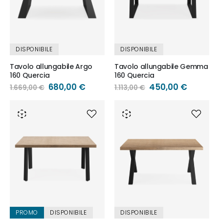
DISPONIBILE
DISPONIBILE
Tavolo allungabile Argo
Tavolo allungabile Gemma
160 Quercia
160 Quercia
Prezzo
680,00 €
Prezzo
450,00 €
1.669,00 €
1.113,00 €
speciale
speciale
PROMO
DISPONIBILE
DISPONIBILE