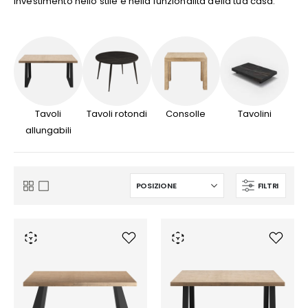
investimento nello stile e nella funzionalità della tua casa.
Tavoli
Tavoli rotondi
Consolle
Tavolini
allungabili
FILTRI
Mostra
Griglia
Lista
come