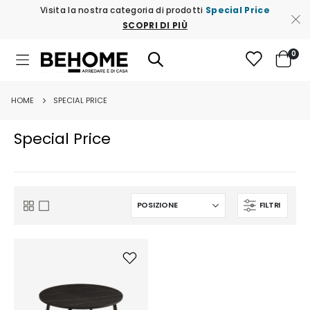
Visita la nostra categoria di prodotti
Special Price
SCOPRI DI PIÙ
ele
0
Toggle
Cart
Nav
HOME
SPECIAL PRICE
Special Price
FILTRI
Mostra
Griglia
Lista
come