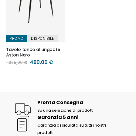
PROMO
DISPONIBILE
Tavolo tondo allungabile
Aston Nero
Prezzo
490,00 €
1.325,00 €
speciale
Pronta Consegna
Su una selezione di prodotti
Garanzia 5 anni
Garanzia assicurata su tutti i nostri
prodotti