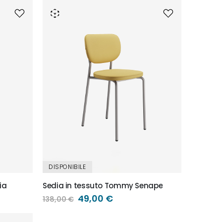
DISPONIBILE
ia
Sedia in tessuto Tommy Senape
Prezzo
49,00 €
138,00 €
speciale