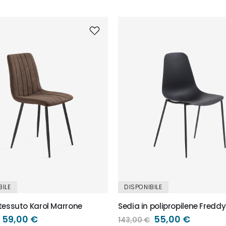
BILE
DISPONIBILE
 tessuto Karol Marrone
Sedia in polipropilene Fredd
Prezzo
59,00 €
Prezzo
55,00 €
143,00 €
speciale
speciale