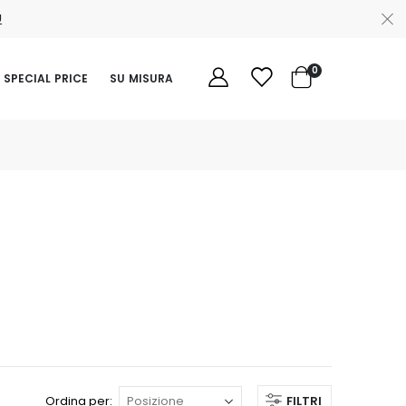
Ù
elementi
0
SPECIAL PRICE
SU MISURA
Cart
Ordina per
FILTRI