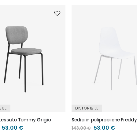
BILE
DISPONIBILE
 tessuto Tommy Grigio
Sedia in polipropilene Fredd
Prezzo
53,00 €
Prezzo
53,00 €
143,00 €
speciale
speciale