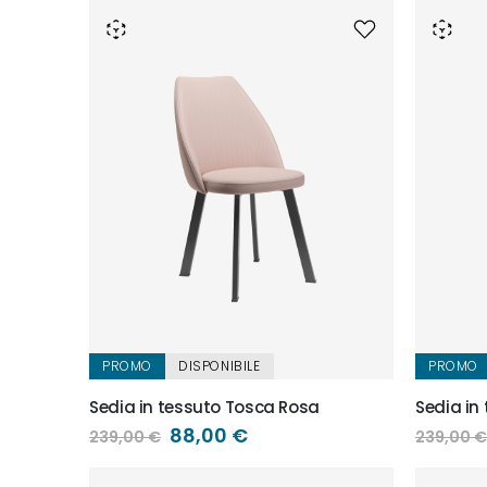
PROMO
DISPONIBILE
PROMO
Sedia in tessuto Tosca Rosa
Sedia in
Prezzo
88,00 €
239,00 €
239,00 €
speciale