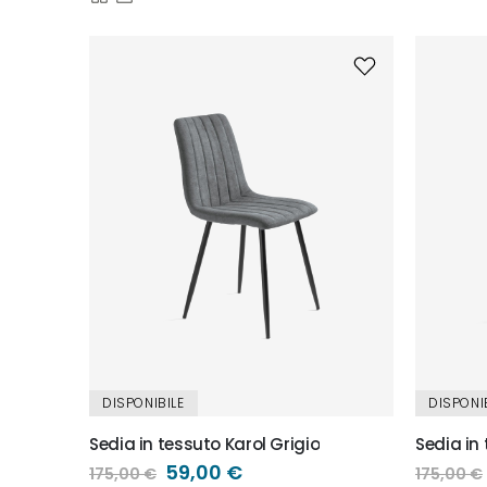
Mostra
Griglia
Lista
come
DISPONIBILE
DISPONI
Sedia in tessuto Karol Grigio
Sedia in
Prezzo
59,00 €
175,00 €
175,00 €
speciale