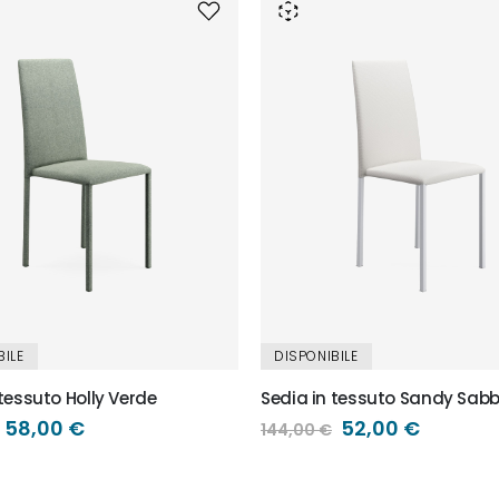
BILE
DISPONIBILE
 tessuto Holly Verde
Sedia in tessuto Sandy Sabb
Prezzo
58,00 €
Prezzo
52,00 €
144,00 €
speciale
speciale