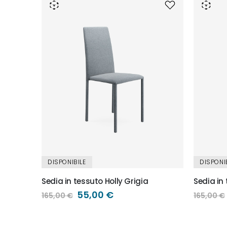
DISPONIBILE
DISPONI
Sedia in tessuto Holly Grigia
Sedia in
Prezzo
55,00 €
165,00 €
165,00 €
speciale