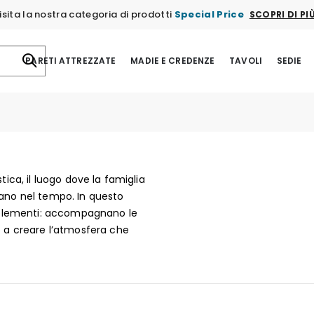
isita la nostra categoria di prodotti
Special Price
SCOPRI DI PI
PARETI ATTREZZATE
MADIE E CREDENZE
TAVOLI
SEDIE
tica, il luogo dove la famiglia
tano nel tempo. In questo
plementi: accompagnano le
o a creare l’atmosfera che