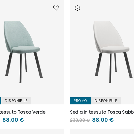
DISPONIBILE
PROMO
DISPONIBILE
 tessuto Tosca Verde
Sedia in tessuto Tosca Sabb
Prezzo
88,00 €
Prezzo
88,00 €
233,00 €
speciale
speciale