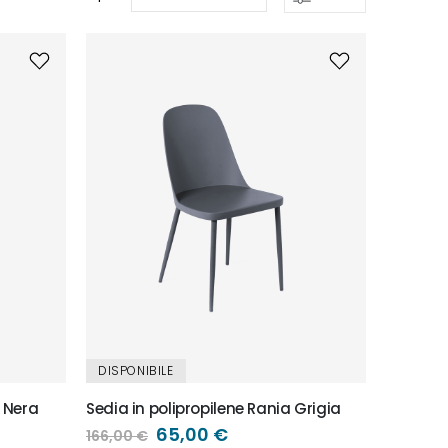
DISPONIBILE
y Nera
Sedia in polipropilene Rania Grigia
Prezzo
65,00 €
166,00 €
speciale