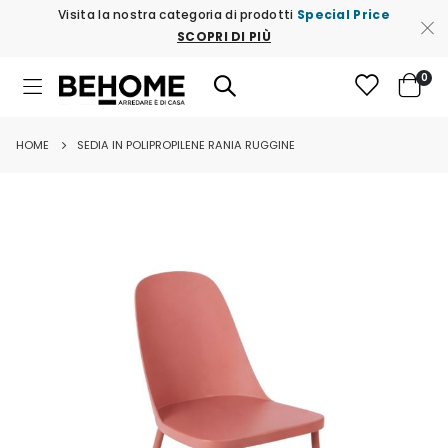
Visita la nostra categoria di prodotti
Special Price
SCOPRI DI PIÙ
ele
0
Toggle
Cart
Nav
HOME
SEDIA IN POLIPROPILENE RANIA RUGGINE
Vai
alla
fine
della
galleria
di
immagini