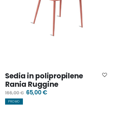
Vai
all'inizio
Sedia in polipropilene
della
galleria
Rania Ruggine
di
immagini
65,00 €
166,00 €
PROMO