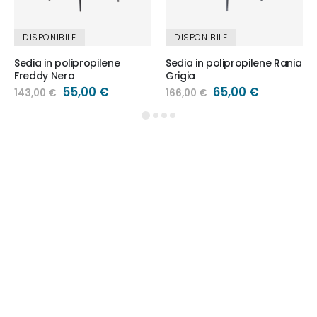
DISPONIBILE
DISPONIBILE
Sedia in polipropilene
Sedia in polipropilene Rania
Freddy Nera
Grigia
Prezzo
55,00 €
Prezzo
65,00 €
143,00 €
166,00 €
speciale
speciale