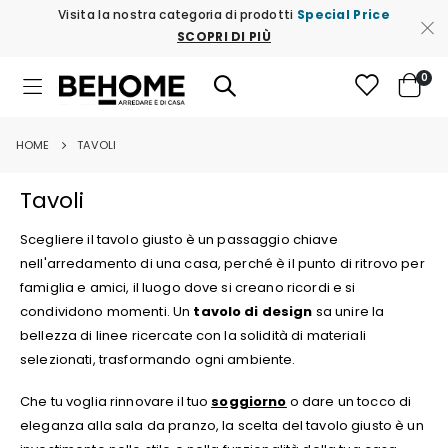
Visita la nostra categoria di prodotti
Special Price
SCOPRI DI PIÙ
ele
0
Toggle
Cart
Nav
HOME
TAVOLI
Tavoli
Scegliere il tavolo giusto è un passaggio chiave
nell'arredamento di una casa, perché è il punto di ritrovo per
famiglia e amici, il luogo dove si creano ricordi e si
condividono momenti. Un
tavolo di design
sa unire la
bellezza di linee ricercate con la solidità di materiali
selezionati, trasformando ogni ambiente.
Che tu voglia rinnovare il tuo
soggiorno
o dare un tocco di
eleganza alla sala da pranzo, la scelta del tavolo giusto è un