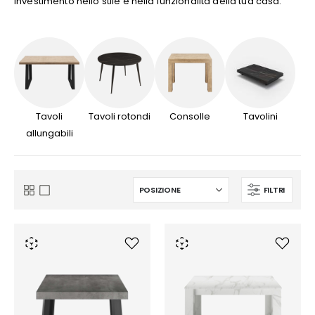
investimento nello stile e nella funzionalità della tua casa.
Tavoli
Tavoli rotondi
Consolle
Tavolini
allungabili
FILTRI
Mostra
Griglia
Lista
come