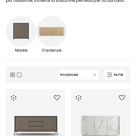
più classiche, troverai la soluzione perfetta per la tua casa.
Madie
Credenze
FILTRI
Mostra
Griglia
Lista
come