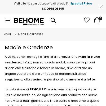
Visita la nostra categoria di prodotti
Special Price
SCOPRI DI PIÙ
ele
0
Toggle
Cart
Nav
HOME
MADIE E CREDENZE
Madie e Credenze
A volte, sono i dettagli a fare la differenza. Una
madia o una
credenza
, infatti, non sono solo mobili, sono veri e propri
alleati che ti aiutano a tenere in ordine, a valorizzare un
angolo vuoto e a dare un tocco di personalità al tuo
soggiorno
, alla
cucina
, e persino alla
camera da letto
.
La collezione di
BEHOME Casa
è pensata proprio così: per
unire la bellezza del design italiano alla praticità che serve
nella vita di tutti i giorni. Dalle linee pulite e moderne a quelle