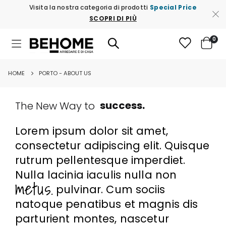
Visita la nostra categoria di prodotti
Special Price
SCOPRI DI PIÙ
ele
0
Toggle
Cart
Nav
HOME
PORTO - ABOUT US
success.
The New Way to
advance.
Lorem ipsum dolor sit amet,
progress.
consectetur adipiscing elit. Quisque
success.
rutrum pellentesque imperdiet.
Nulla lacinia iaculis nulla non
metus.
pulvinar. Cum sociis
natoque penatibus et magnis dis
parturient montes, nascetur