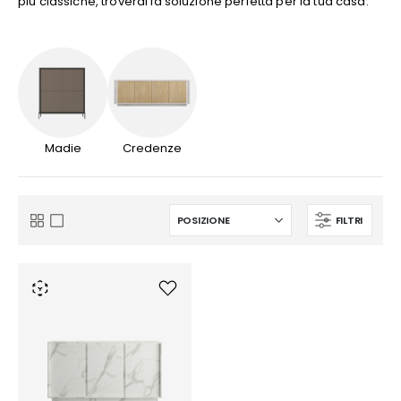
più classiche, troverai la soluzione perfetta per la tua casa.
Madie
Credenze
FILTRI
Mostra
Griglia
Lista
come