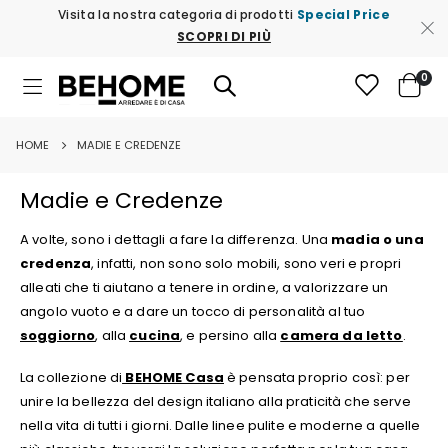
Visita la nostra categoria di prodotti
Special Price
SCOPRI DI PIÙ
ele
0
Toggle
Cart
Nav
HOME
MADIE E CREDENZE
Madie e Credenze
A volte, sono i dettagli a fare la differenza. Una
madia o una
credenza
, infatti, non sono solo mobili, sono veri e propri
alleati che ti aiutano a tenere in ordine, a valorizzare un
angolo vuoto e a dare un tocco di personalità al tuo
soggiorno
, alla
cucina
, e persino alla
camera da letto
.
La collezione di
BEHOME Casa
è pensata proprio così: per
unire la bellezza del design italiano alla praticità che serve
nella vita di tutti i giorni. Dalle linee pulite e moderne a quelle