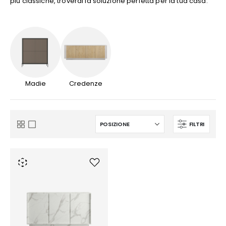
più classiche, troverai la soluzione perfetta per la tua casa.
Madie
Credenze
FILTRI
Mostra
Griglia
Lista
come