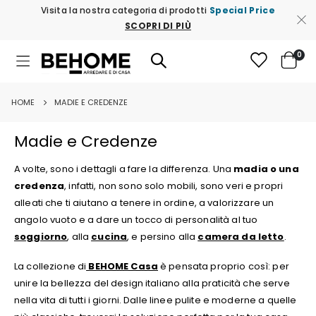
Visita la nostra categoria di prodotti
Special Price
SCOPRI DI PIÙ
ele
0
Toggle
Cart
Nav
HOME
MADIE E CREDENZE
Madie e Credenze
A volte, sono i dettagli a fare la differenza. Una
madia o una
credenza
, infatti, non sono solo mobili, sono veri e propri
alleati che ti aiutano a tenere in ordine, a valorizzare un
angolo vuoto e a dare un tocco di personalità al tuo
soggiorno
, alla
cucina
, e persino alla
camera da letto
.
La collezione di
BEHOME Casa
è pensata proprio così: per
unire la bellezza del design italiano alla praticità che serve
nella vita di tutti i giorni. Dalle linee pulite e moderne a quelle