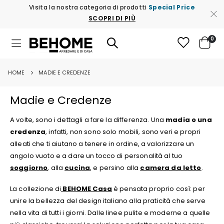
Visita la nostra categoria di prodotti
Special Price
SCOPRI DI PIÙ
ele
0
Toggle
Cart
Nav
HOME
MADIE E CREDENZE
Madie e Credenze
A volte, sono i dettagli a fare la differenza. Una
madia o una
credenza
, infatti, non sono solo mobili, sono veri e propri
alleati che ti aiutano a tenere in ordine, a valorizzare un
angolo vuoto e a dare un tocco di personalità al tuo
soggiorno
, alla
cucina
, e persino alla
camera da letto
.
La collezione di
BEHOME Casa
è pensata proprio così: per
unire la bellezza del design italiano alla praticità che serve
nella vita di tutti i giorni. Dalle linee pulite e moderne a quelle